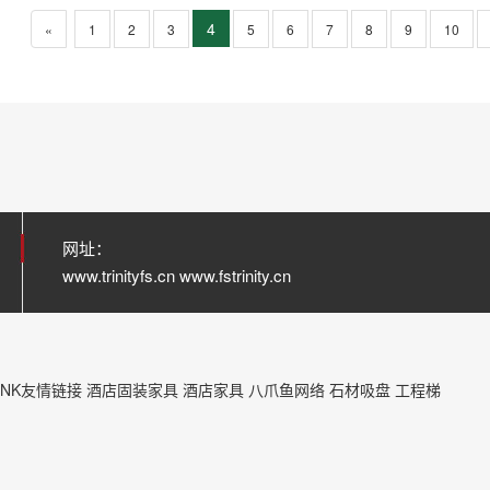
4
«
1
2
3
5
6
7
8
9
10
网址：
www.trinityfs.cn www.fstrinity.cn
INK友情链接
酒店固装家具
酒店家具
八爪鱼网络
石材吸盘
工程梯