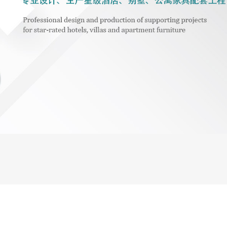
757-
2879338