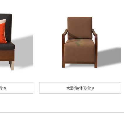
椅19
大堂椅&休闲椅18