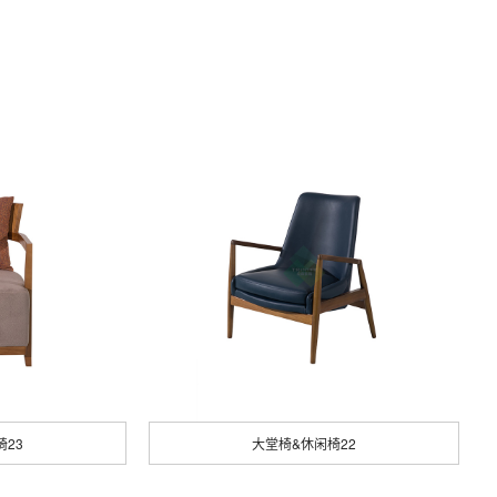
椅23
大堂椅&休闲椅22