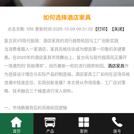
如何选择酒店家具
点击次数: 556
更新时间:2025-10-09 09:31:02
【打印】
【关闭】
复古风VS现代极简：酒店家具的流行趋势轮回与工厂创新实践
当消费者踏入一家酒店，家具风格往往成为塑造第一印象的关键要
素。在2025年的酒店家具市场舞台上，复古风与现代极简风正展开
一场激烈的“风格博弈”，经历着新一轮的流行趋势轮回。
酒店家具
作
为连接设计理念与实际产品的制造端，酒店家具工厂如何在这场风格
浪潮中找准定位、实现创新发展？本文将从市场现象、工厂应对策
略、技术融合三个维度进行深入剖析。
一、市场数据背后的风格轮回逻辑
（一）复古风的情感价值回归
据2025年酒店行业白皮书显示，68%的消费者将“文化体验”列为选择
首页
产品
案例
拨号
酒店的首要因素。这种消费心理的转变，直接推动了复古风格酒店家