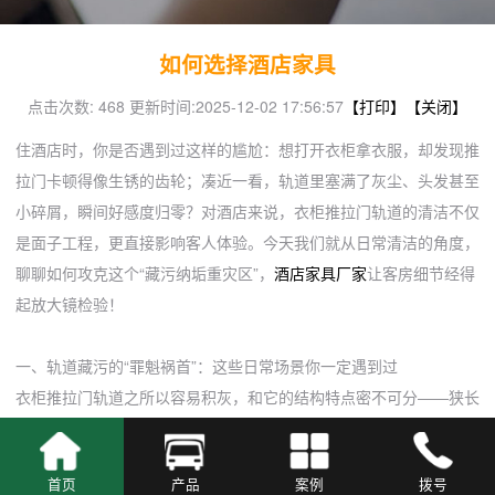
如何选择酒店家具
点击次数: 468
更新时间:2025-12-02 17:56:57
【打印】
【关闭】
住酒店时，你是否遇到过这样的尴尬：想打开衣柜拿衣服，却发现推
拉门卡顿得像生锈的齿轮；凑近一看，轨道里塞满了灰尘、头发甚至
小碎屑，瞬间好感度归零？对酒店来说，衣柜推拉门轨道的清洁不仅
是面子工程，更直接影响客人体验。今天我们就从日常清洁的角度，
聊聊如何攻克这个“藏污纳垢重灾区”，
酒店家具厂家
让客房细节经得
起放大镜检验！
一、轨道藏污的“罪魁祸首”：这些日常场景你一定遇到过
衣柜推拉门轨道之所以容易积灰，和它的结构特点密不可分——狭长
的凹槽、细小的缝隙，简直就是灰尘、毛发、碎屑的“天然收纳盒”。
而酒店的高频使用场景，更是加速了轨道变脏的速度：
首页
产品
案例
拨号