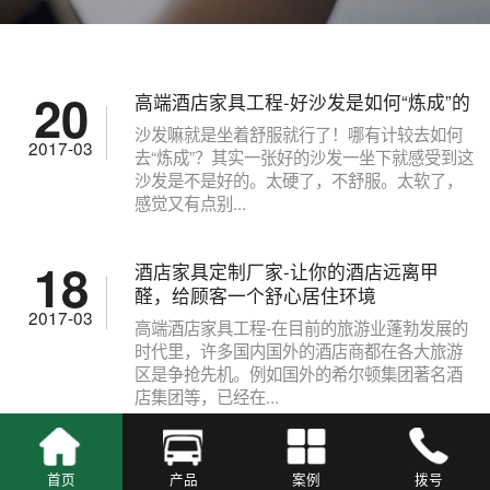
20
高端酒店家具工程-好沙发是如何“炼成”的
沙发嘛就是坐着舒服就行了！哪有计较去如何
2017-03
去“炼成”？其实一张好的沙发一坐下就感受到这
沙发是不是好的。太硬了，不舒服。太软了，
感觉又有点别...
18
酒店家具定制厂家-让你的酒店远离甲
醛，给顾客一个舒心居住环境
2017-03
高端酒店家具工程-在目前的旅游业蓬勃发展的
时代里，许多国内国外的酒店商都在各大旅游
区是争抢先机。例如国外的希尔顿集团著名酒
店集团等，已经在...
17
酒店家具定制-在网上订购酒店家具更简
首页
产品
案例
拨号
单