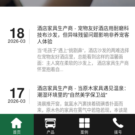
18
酒店家具生产商 - 宠物友好酒店用耐磨科
技布沙发，但异味残留问题影响非养宠客
2026-03
人体验
当“毛孩子”遇上“挑剔鼻”，酒店沙发的两难选择
在宠物友好酒店里，总能看到这样的温馨画
面：主人窝在柔软的沙发上， 酒店家具生产商
怀里抱着自...
17
酒店家具生产商 - 当原木家具遇见温泉：
潮湿环境里的"自然美学保卫战"
2026-03
清晨推开窗，氤氲水汽裹挟着硫磺香扑面而
来，原木色的家具在雾气中若隐若现，本该是
温泉酒店最治愈的画面。可三个月后，柜门开
始发胀卡顿，桌面冒...
首页
产品
案例
拨号