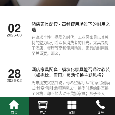
02
酒店家具配套 - 高频使用场景下的耐用之
选
2026-03
在追求个性与品质的时代，工业风家具以其独
特的魅力吸引着众多消费者的目光。尤其是对
于酒店、餐厅等高频使用场景，家具的耐用性
至关重要。那么，...
28
酒店家具配套 - 模块化家具能否通过软装
（如抱枕、窗帘）灵活切换主题风格？
2026-02
周末朋友突然到访，你希望客厅从“宅家追剧模
式”秒变“咖啡馆闲聊模式”；换季时想给卧室换
个风格，却不想大动干戈拆家具；孩子长大
后，儿童房的...
首页
产品
案例
拨号
酒店家具配套 - 居家化家具（如懒人沙